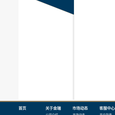
首页
关于金瑞
市场动态
客服中心