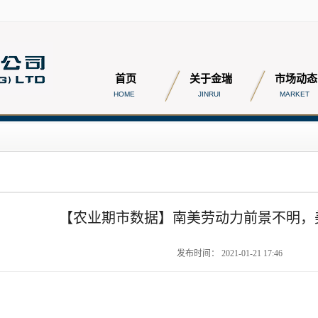
首页
关于金瑞
市场动态
HOME
JINRUI
MARKET
【农业期市数据】南美劳动力前景不明，
发布时间： 2021-01-21 17:46