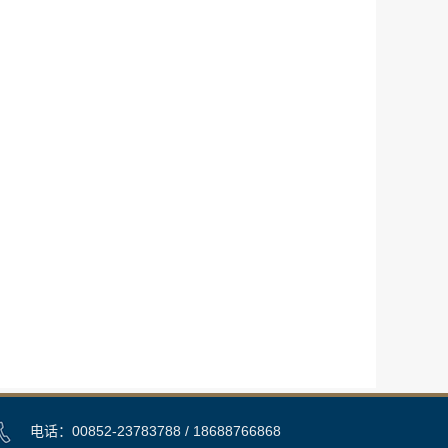
电话：00852-23783788 / 18688766868