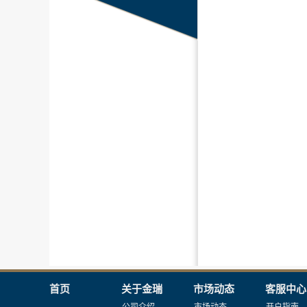
首页
关于金瑞
市场动态
客服中心