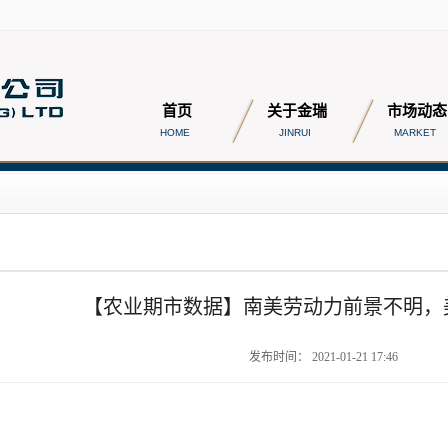
首页
关于金瑞
市场动态
HOME
JINRUI
MARKET
【农业期市数据】南美劳动力前景不明，
发布时间： 2021-01-21 17:46