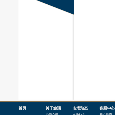
首页
关于金瑞
市场动态
客服中心