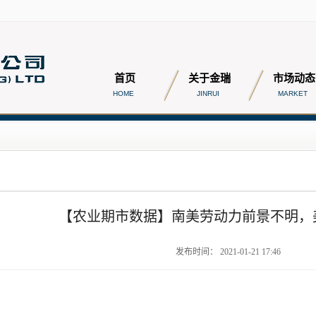
首页
关于金瑞
市场动态
HOME
JINRUI
MARKET
【农业期市数据】南美劳动力前景不明，
发布时间： 2021-01-21 17:46