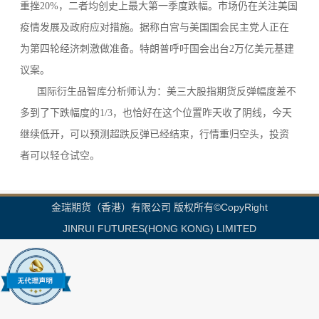
重挫20%，二者均创史上最大第一季度跌幅。市场仍在关注美国
疫情发展及政府应对措施。据称白宫与美国国会民主党人正在
为第四轮经济刺激做准备。特朗普呼吁国会出台2万亿美元基建
议案。
国际衍生品智库分析师认为：美三大股指期货反弹幅度差不
多到了下跌幅度的1/3，也恰好在这个位置昨天收了阴线，今天
继续低开，可以预测超跌反弹已经结束，行情重归空头，投资
者可以轻仓试空。
金瑞期货（香港）有限公司 版权所有©CopyRight
JINRUI FUTURES(HONG KONG) LIMITED