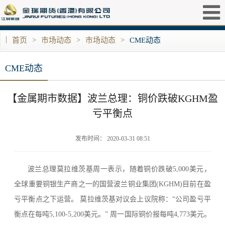
|
首页
>
市场动态
>
市场动态
>
CME动态
CME动态
【金属期市数据】波兰总理：铜价跌破KGHM盈
亏平衡点
发布时间： 2020-03-31 08:51
波兰总理莫拉维茨基周一表示，随着铜价跌破5,000美元，
全球重要铜银生产商之一的国营波兰铜业集团(KGHM)目前在盈
亏平衡点之下运营。 莫拉维茨基对议会上议院称：“公司盈亏平
衡点在每吨5,100-5,200美元。” 周一国际铜价报每吨4,773美元。