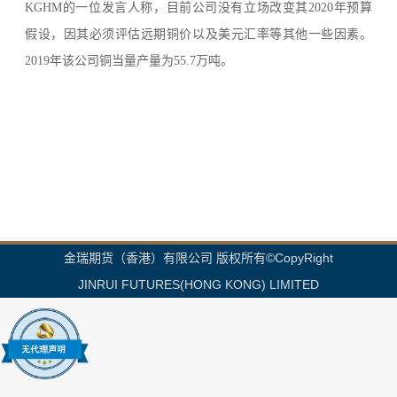
KGHM的一位发言人称，目前公司没有立场改变其2020年预算
假设，因其必须评估远期铜价以及美元汇率等其他一些因素。
2019年该公司铜当量产量为55.7万吨。
金瑞期货（香港）有限公司 版权所有©CopyRight
JINRUI FUTURES(HONG KONG) LIMITED