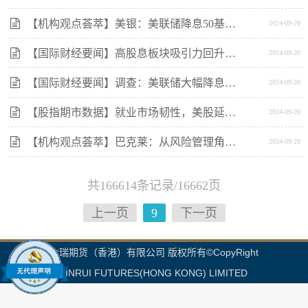
【机构观点荟萃】美银：美联储降息50基点利好投资级信贷
2024-09-20
【国际财经要闻】高股息板块吸引力回升，标普红利ETF（562060）收盘涨1.17%
2024-09-20
【国际财经要闻】调查：美联储大幅降息为软着陆奠定基础美股年内料温和攀升
2024-09-20
​【股指期市数据】就业市场韧性，美股延续上行
2024-09-20
​【机构观点荟萃】巴克莱：从风险管理角度而言美联储应提前结束缩表
2024-09-20
共166614条记录/16662页
上一页
9
下一页
金瑞期货（香港）有限公司 版权所有©CopyRight
JINRUI FUTURES(HONG KONG) LIMITED