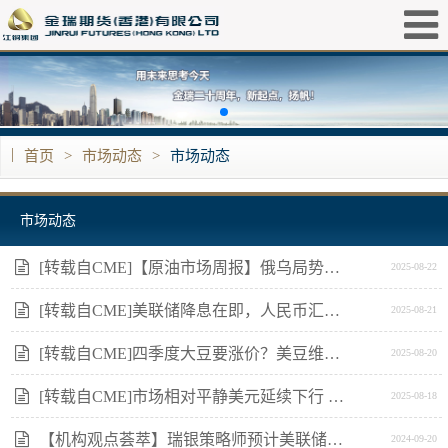
|
首页
>
市场动态
>
市场动态
市场动态
[转载自CME]【原油市场周报】俄乌局势尚无定论 观望情绪升温油价涨跌不一
2025-08-22
[转载自CME]美联储降息在即，人民币汇率何去何从？
2025-08-21
[转载自CME]四季度大豆要涨价？美豆维持“0”买船
2025-08-20
[转载自CME]市场相对平静美元延续下行 上周五美俄会晤圆满结束
2025-08-18
【机构观点荟萃】瑞银策略师预计美联储最终降息幅度可能超过市场预期引发股市泡沫
2024-09-20