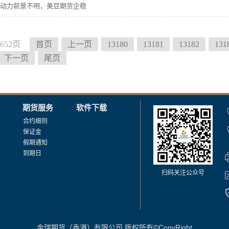
动力前景不明，美豆期货企稳
652页
首页
上一页
13180
13181
13182
131
下一页
尾页
期货服务
软件下载
合约细则
保证金
假期通知
到期日
扫码关注公众号
金瑞期货（香港）有限公司 版权所有©CopyRight